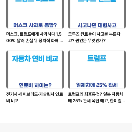
머스크, 트럼프에게 사과하다 1,5
크루즈 컨트롤이 사고를 부른다
00억 달러 손실 뒤 정치적 화해 시
고? 원인은 무엇인가?
도
전기차·하이브리드·가솔린차 연료
트럼프의 최후통첩? 일본 자동차
비 비교
에 25% 관세 폭탄 예고, 한미일
무역 전쟁 도화선 될까
의안내