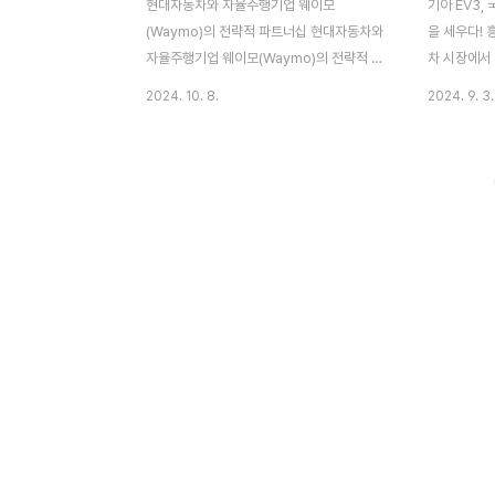
현대자동차와 자율주행기업 웨이모
기아 EV3,
(Waymo)의 전략적 파트너십 현대자동차와
을 세우다! 
자율주행기업 웨이모(Waymo)의 전략적 파
차 시장에서
트너십 소식에 대해 이야기해볼까 해요. 이번
니다. 바로 
2024. 10. 8.
2024. 9. 3.
파트너십을 통해 양사는 자율주행 기술의 발
츠유틸리티차량
전을 가속화하고, 이동 수단의 새로운 패러다
만에 역대 
임을 열어가려는 큰 목표를 가지고 있습니다.
소식입니다.
그럼, 자세한 내용과 함께 현대차의 자율주행
목받는 가운데
비전이 어떻게 실현되고 있는지 살펴보겠습
셀링카'로 
니다.현대차와 웨이모의 파트너십 현대자동
있습니다.EV
차는 세계적인 자율주행 기술 기업인 웨이모
등장 기아 E
와의 파트너십을 발표했어요. 이번 협업을 통
리며 국산 전
해 현대차의 전기차 모델인 아이오닉 5에 웨
대 고지를 
이모의 6세대 완전 자율주행 기술인 ‘웨이모
의 아이오닉5
드라이버(Waymo Driver)’를 탑재하게 됩
대였지만, E
니다. 이 기술을 적용한 아이오닉 5는 웨이모
전기차 시장
의 자율주행 택시 서비스인 ‘웨이..
..