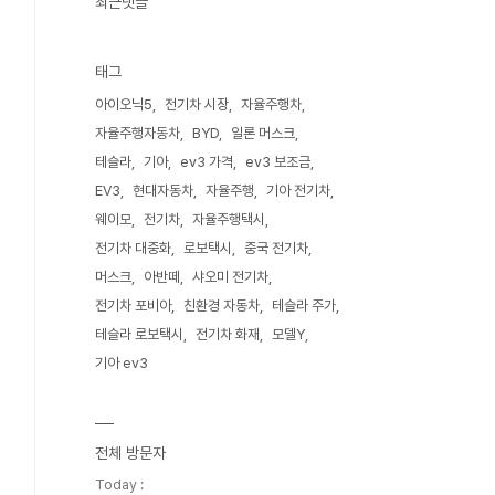
최근댓글
태그
아이오닉5
전기차 시장
자율주행차
자율주행자동차
BYD
일론 머스크
테슬라
기아
ev3 가격
ev3 보조금
EV3
현대자동차
자율주행
기아 전기차
웨이모
전기차
자율주행택시
전기차 대중화
로보택시
중국 전기차
머스크
아반떼
샤오미 전기차
전기차 포비아
친환경 자동차
테슬라 주가
테슬라 로보택시
전기차 화재
모델Y
기아 ev3
전체 방문자
Today :