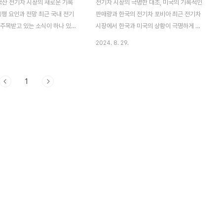
 국산 전기차 시장의 새로운 기록
전기차 시장의 극명한 대조, 미국의 기록적인
흥행 요인과 전망 최근 국내 전기
판매량과 한국의 전기차 포비아 최근 전기차
 주목받고 있는 소식이 하나 있습
시장에서 한국과 미국의 상황이 극명하게 대
기아의 첫 소형 콤팩트 전기 스포
조를 이루고 있습니다. 미국에서는 전기차 판
2024. 8. 29.
(SUV)인 EV3가 출시 한 달
매가 사상 최고치를 기록하며 꾸준한 성장세
월간 최다 판매 기록을 세웠다는
를 이어가고 있는 반면, 한국에서는 전기차에
 전기차 시장이 국내외적으로 주
대한 불안감과 공포가 확산되고 있습니다. 이
1
, EV3는 국산 전기차 '베스트
러한 현상은 전기차 시장의 글로벌 트렌드와
등극하며 많은 이들의 관심을 끌고
한국 내에서의 인식 차이를 여실히 드러내고
3, 전기차 시장의 새로운 강자
있습니다.미국 전기차 시장의 성장세 켈리블
V3는 지난달에만 4002대가 팔
루북(KBB)에 따르면, 2024년 2분기(4-6
기차 최초로 월간 판매량 4000
월) 미국의 전기차 판매량은 32만 대를 넘어
달성했습니다. 이전 기록은 현대차
섰으며, 이는 전년 동기 대비 11% 증가한 수
가 2022년 2월에 세운 3995
치입니다. 이는 분기 기준 역대 가장 높은 판
V3는 이 기록을 경신하며 단숨에
매량으로 기록되었습니다. 특히, 1분기 대비
의 강자로 자리 잡았습니다. 특히
23% 증가한 것으로, 전기차 시장 둔화론이
제기되는 가..