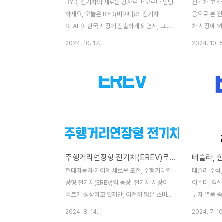
BYD, 전기차의 새로운 강자로 떠오르다 안녕
전기차 보조
하세요, 오늘은 BYD(비야디)의 전기차
응으로 본 
SEAL이 한국 시장에 진출하게 되면서, 그 가
차 시장에 '
격과 제원에 대해 살펴보려고 합니다. BYD
둔화가 이어
2024. 10. 17.
2024. 10. 5
는 중국에서 세계적인 전기차 제조사로 자리
차 구매 시
잡았으며, 이제는 한국에서도 그 존재감을 더
대폭 줄어들
욱 넓히고 있습니다. 과연 BYD SEAL이 한
울의 경우 보
국에서 성공할 수 있을지, 가격과 제원은 어
업계와 소비
떤지 함께 살펴보겠습니다.BYD의 전기차 시
있습니다. 
장 진출 배경 전 세계적으로 친환경 자동차에
다양한 판매
대한 관심이 높아지고 있는 가운데, BYD는
보면서, 전
중국 내수 시장을 넘어 국제 시장에서도 영향
겠습니다. 2
력을 미치기 위해 노력하고 있습니다. 특히,
황(단위: 억
주행거리연장형 전기차(EREV)로 전기차에 대한 불안감 해소 노력
한국 시장은 전기차에 대한 수요가 급증하고
산서울739
있어 BYD가 주목하고 있는 중요한 시장 중
232187
현대자동차·기아의 새로운 도전, 주행거리연
테슬라 주식
하나입니다. 한국 소비자들은 높은 기술력과
급감, 서울과
장형 전기차(EREV)의 등장 전기차 시장이
여주다, 혁
합리적인 가..
용차 국고..
빠르게 성장하고 있지만, 여전히 많은 소비자
투자 열풍 
들이 주행거리와 충전 인프라 부족으로 인한
투자자들 사
2024. 8. 14.
2024. 7. 10
불안감을 느끼고 있습니다. 이러한 문제를 해
습니다. 실제