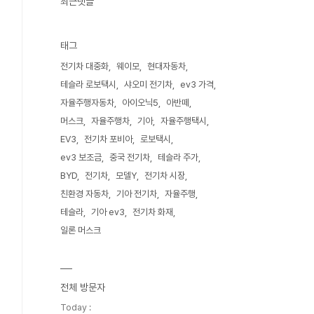
최근댓글
태그
전기차 대중화
웨이모
현대자동차
테슬라 로보택시
샤오미 전기차
ev3 가격
자율주행자동차
아이오닉5
아반떼
머스크
자율주행차
기아
자율주행택시
EV3
전기차 포비아
로보택시
ev3 보조금
중국 전기차
테슬라 주가
BYD
전기차
모델Y
전기차 시장
친환경 자동차
기아 전기차
자율주행
테슬라
기아 ev3
전기차 화재
일론 머스크
전체 방문자
Today :