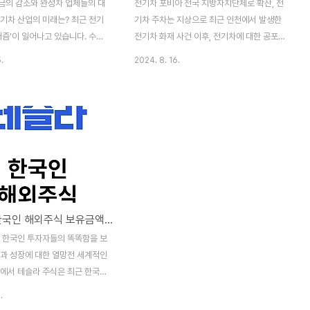
금의 감소와 완성차 업체들의 대
전기차 포비아 전국 지방자치단체로 확산, 전
전기차 산업의 미래는? 최근 전기
기차 주차는 지상으로 최근 인천에서 발생한
캐즘'이 일어나고 있습니다. 수요
전기차 화재 사건 이후, 전기차에 대한 공포
지고 있는 가운데 내년부터 전기
증인 '전기차 포비아'가 전국의 지방자치단체
.
2024. 8. 16.
 제공되는 국고와 지자체 보조금이
로 확산되고 있습니다. 특히, 지하주차장에
 것으로 확인되었습니다. 특히 서
설치된 전기차 충전시설을 지상으로 이전하
조금이 무려 80% 이상 급감해,
거나 폐쇄하는 지자체들이 늘어나고 있는 상
자들 모두 우려의 목소리를 내고
황입니다. 이와 같은 변화는 지자체의 건축물
이와 관련해 전기차 판매 업체들이
심의기준에 반영되어 민간시설로 확산될 가
 전략을 내놓고 있는 상황을 살펴
능성이 높아, 전기차 소유자와 산업계에 큰
기차 산업의 향후 미래를 조망해보
영향을 미칠 것으로 예상됩니다.전기차 포비
025년 지자체 전기차 보조금 현
아의 확산 전기차 포비아는 전기차 화재에 대
원)구분2024년 예산2025년 예
한 두려움으로 인해 전기차와 관련된 인프라
테슬라, 한국인 해외주식 보유금액 1위에 일론 머스크 태극기를 올리다
11339경기64253342부산
에 대한 불신이 커지는 현상을 의미합니다.
4인천1424976전기차 보조금의
인천 청라 아파트에서 발생한 전기차 화재 사
, 한국인 투자자들의 똑똑함을 보
 부산의 큰 폭 감소 내년 전기 승
건 이후, 대전, 광주, 대구, 전북, 경북 등의 광
신과 성장에 대한 열망전 세계적인
역자치단체들은 청사 지하주차..
속에서 테슬라 주식은 최근 한국
이에서도 뜨거운 관심을 받고 있
.
로 테슬라는 2024년 7월 기준